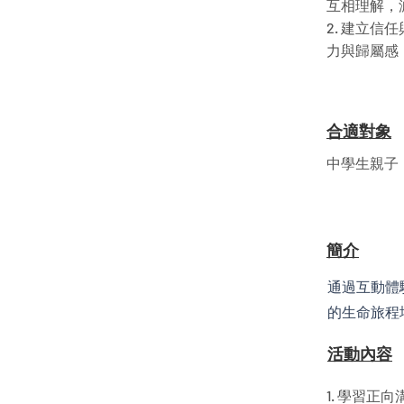
互相理解，
2. 建立信
力與歸屬感
合適對象
中學生親子
簡介
通過互動體
的生命旅程
​活動內容
1. 學習正