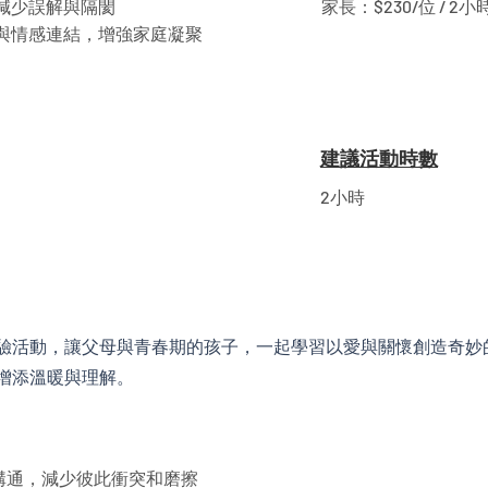
減少誤解與隔閡
家長：$230/位 / 2小
任與情感連結，增強家庭凝聚
建議活動時數
2小時
驗活動，讓父母與青春期的孩子，一起學習以愛與關懷創造奇妙
增添溫暖與理解。
向溝通，減少彼此衝突和磨擦