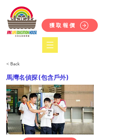
獲取報價
< Back
馬灣名偵探 (包含戶外)