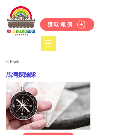
獲取報價
< Back
馬灣探險隊