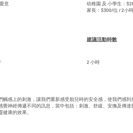
愛意
幼稚園 及 小學生：$280
家長：$300/位 / 2小
建議活動時數
子
2 小時
們觸感上的刺激，讓我們重新感受胎兒時的安全感，使我們感到
感覺神經傳遞不同的訊息，當中包括：刺激、舒緩、安撫及傳達
靈健康的效果。