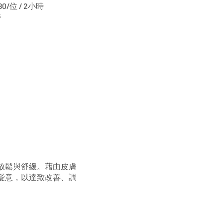
/位 / 2小時
時
放鬆與舒緩。藉由皮膚
愛意，以達致改善、調