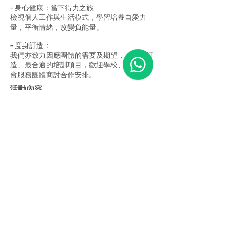
- 身心健康：當下得力之旅
檢視個人工作與生活模式，學習培養自愛力
量，平衡情緒，改變負能量。
- 度身訂造：
我們亦致力因應團體的需要及期望，「度身訂
造」最合適的培訓項目，歡迎學校、企業、社
會服務團體商討合作安排。
活動內容
有關詳情請向本館職員查詢
​培養價值觀
有關詳情請向本館職員查詢
Previous
Next