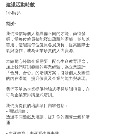
建議活動時數
1小時起
簡介
我們深信每個人都具備不同的才能，尚待發
掘，當每位僱員都能釋出蘊藏的潛能，並加以
善用，便能讓每位僱員各展所長，提高團隊士
氣與協作，成為企業珍貴的人力資源。
本館耐心聆聽企業需要，配合生命教育理念，
加上我們培訓範疇的專業經驗，為企業設計
「合身、合心」的培訓方案，引發個人及團體
的內在潛能，提升僱員及企業的能力與表現。
我們不單為企業提供體驗式學習培訓項目，亦
可為企業安排講座式培訓。
我們所提供的培訓項目內容包括：
- 團隊訓練：
透過不同遊戲及培訓，提升你的團隊士氣和溝
通
- 生死教育：由死看生再去愛