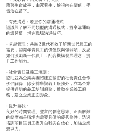
藉著生命故事，由死看生，檢視內在價值，學
習活在當下。
- 有效溝通：發掘你的溝通模式
認識與了解不同類型的溝通模式，摒棄溝通時
的壞習慣，增進職場溝通技巧。
- 卓越管理：共融 Z世代有效了解新世代員工的
需要，認識年青員工的價值觀與強弱項，反思
如何激勵新一代員工，配合機構發展理念，提
升工作能力。
- 社會責任及義工培訓：
協助並為企業與團體建立緊密的社會責任合作
伙伴關係，除安排舉辦義工服務外，亦為企業
提供適切的義工培訓服務，推動企業義工服
務，建立企業正面形象。
- 提升自我：
良好的時間管理、豐富的創意思維、正面解難
的態度都是職場內需要具備的優秀條件，透過
培訓項目讓員工提升自我與自信心，加強企業
競爭力。