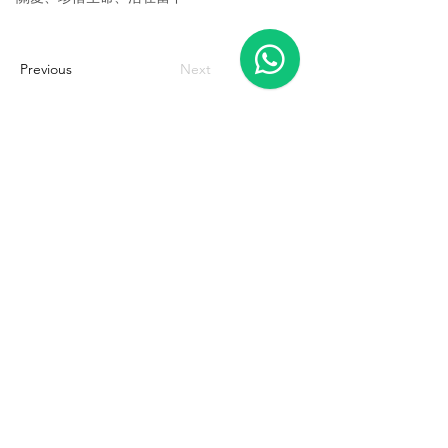
Previous
Next
地址
香港新界馬灣珀欣路33號
香港挪亞方舟一樓
聯絡我們
3411 8881
aleh@noahsark.com.hk