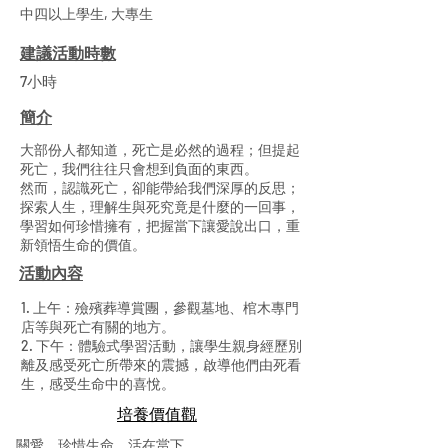
中四以上學生, 大專生
建議活動時數
7小時
簡介
大部份人都知道，死亡是必然的過程；但提起
死亡，我們往往只會想到負面的東西。
然而，認識死亡，卻能帶給我們深厚的反思；
探索人生，理解生與死究竟是什麼的一回事，
學習如何珍惜擁有，把握當下讓愛說出口，重
新領悟生命的價值。
活動內容
1. 上午：殮殯葬導賞團，參觀墓地、棺木專門
店等與死亡有關的地方。
2. 下午：體驗式學習活動，讓學生親身經歷別
離及感受死亡所帶來的震撼，啟導他們由死看
生，感受生命中的喜悅。
​培養價值觀
關愛、珍惜生命、活在當下