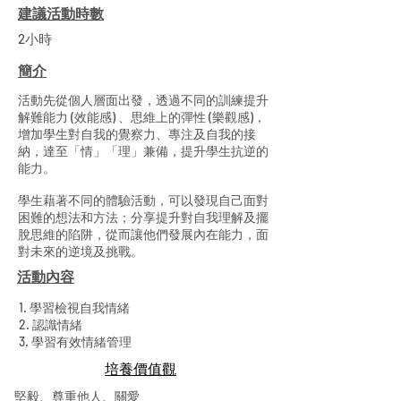
建議活動時數
2小時
簡介
活動先從個人層面出發，透過不同的訓練提升
解難能力 (效能感) 、思維上的彈性 (樂觀感)，
增加學生對自我的覺察力、專注及自我的接
納，達至「情」「理」兼備，提升學生抗逆的
能力。
學生藉著不同的體驗活動，可以發現自己面對
困難的想法和方法；分享提升對自我理解及擺
脫思維的陷阱，從而讓他們發展內在能力，面
對未來的逆境及挑戰。
活動內容
1. 學習檢視自我情緒
2. 認識情緒
3. 學習有效情緒管理
​培養價值觀
堅毅、尊重他人、關愛