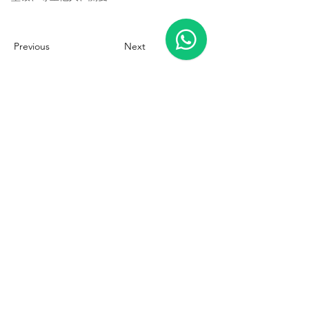
Previous
Next
地址
香港新界馬灣珀欣路33號
香港挪亞方舟一樓
聯絡我們
3411 8881
aleh@noahsark.com.hk