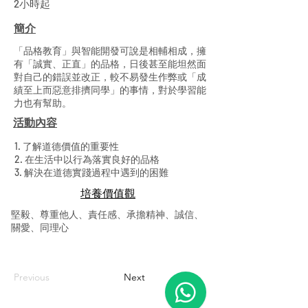
2小時起
簡介
「品格教育」與智能開發可說是相輔相成，擁
有「誠實、正直」的品格，日後甚至能坦然面
對自己的錯誤並改正，較不易發生作弊或「成
績至上而惡意排擠同學」的事情，對於學習能
力也有幫助。
活動內容
1. 了解道德價值的重要性
2. 在生活中以行為落實良好的品格
3. 解決在道德實踐過程中遇到的困難
​培養價值觀
堅毅、尊重他人、責任感、承擔精神、誠信、
關愛、同理心
Previous
Next